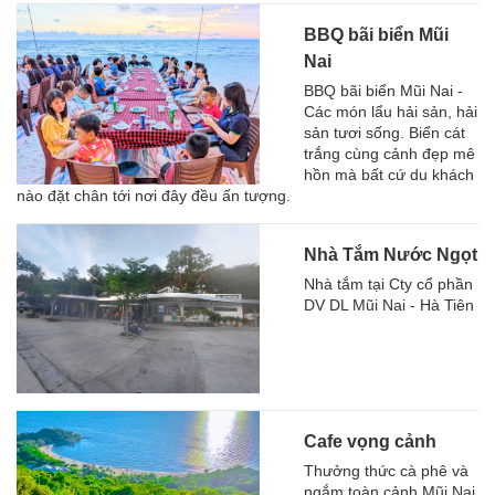
BBQ bãi biển Mũi
Nai
BBQ bãi biển Mũi Nai -
Các món lẩu hải sản, hải
sản tươi sống. Biển cát
trắng cùng cảnh đẹp mê
hồn mà bất cứ du khách
nào đặt chân tới nơi đây đều ấn tượng.
Nhà Tắm Nước Ngọt
Nhà tắm tại Cty cổ phần
DV DL Mũi Nai - Hà Tiên
Cafe vọng cảnh
Thưởng thức cà phê và
ngắm toàn cảnh Mũi Nai